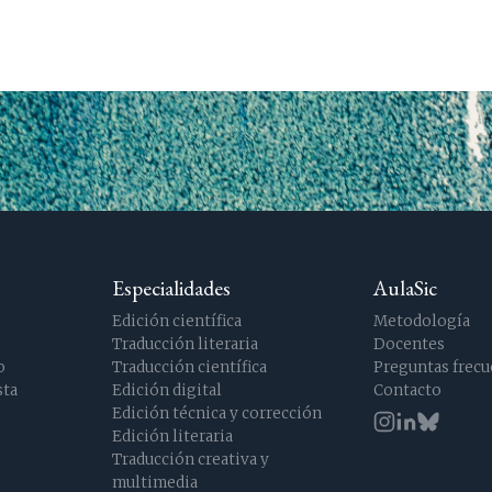
Especialidades
AulaSic
Edición científica
Metodología
Traducción literaria
Docentes
o
Traducción científica
Preguntas frecu
sta
Edición digital
Contacto
Edición técnica y corrección
Edición literaria
Traducción creativa y
multimedia