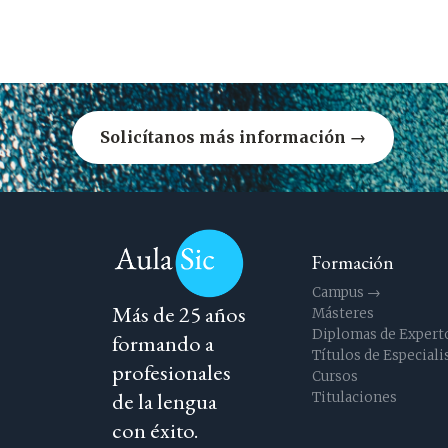
Solicítanos más información →
Formación
Campus →
Más de 25 años
Másteres
Diplomas de Expert
formando a
Títulos de Especiali
profesionales
Cursos
de la lengua
Titulaciones
con éxito.