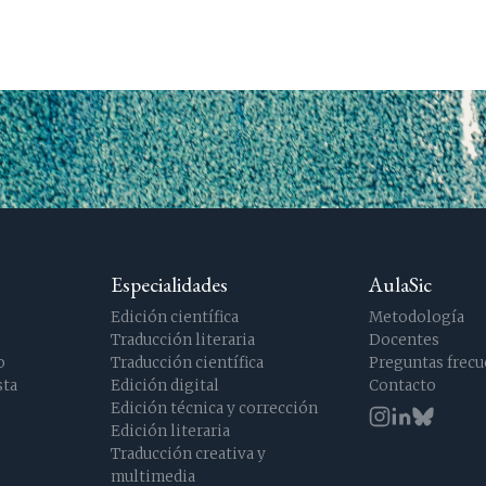
Especialidades
AulaSic
Edición científica
Metodología
Traducción literaria
Docentes
o
Traducción científica
Preguntas frecu
sta
Edición digital
Contacto
Edición técnica y corrección
Edición literaria
Traducción creativa y
multimedia