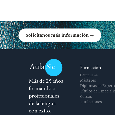
Solicítanos más información →
Formación
Campus →
Más de 25 años
Másteres
Diplomas de Expert
formando a
Títulos de Especiali
profesionales
Cursos
de la lengua
Titulaciones
con éxito.